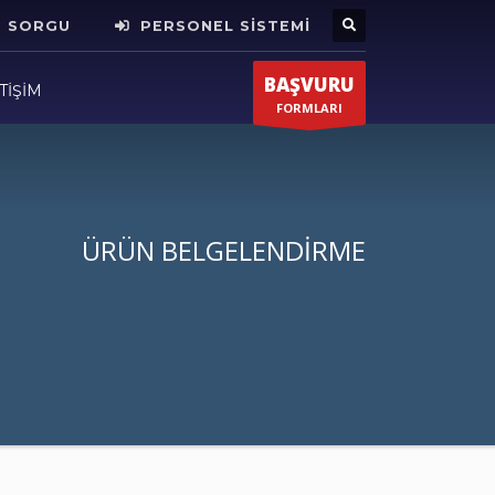
E SORGU
PERSONEL SİSTEMİ
X
BAŞVURU
TİŞİM
FORMLARI
ÜRÜN BELGELENDİRME