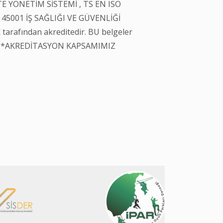
TE YÖNETİM SİSTEMİ , TS EN ISO
 45001 İŞ SAĞLIĞI VE GÜVENLİĞİ
arafından akreditedir. BU belgeler
eri *AKREDİTASYON KAPSAMIMIZ