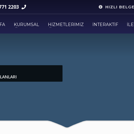
771 2203
HIZLI BELG
FA
KURUMSAL
HİZMETLERİMİZ
İNTERAKTİF
İLE
ALANLARI